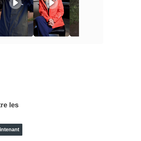
re les
aintenant