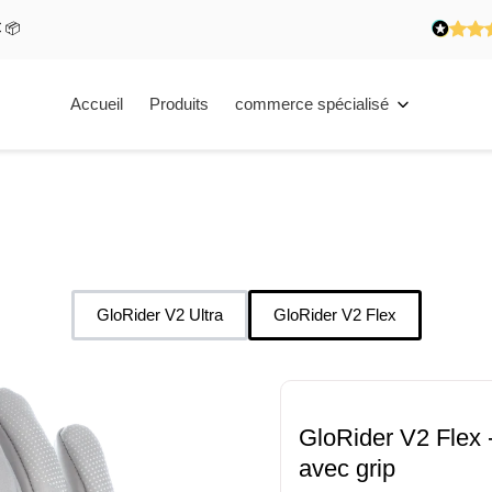
€ 📦
Accueil
Produits
commerce spécialisé
GloRider V2 Ultra
GloRider V2 Flex
GloRider V2 Flex 
avec grip