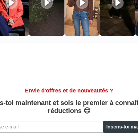
Envie d'offres et de nouveautés ?
is-toi maintenant et sois le premier à connaît
réductions 😊
Inscris-toi m