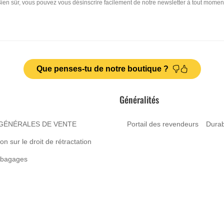
ien sûr, vous pouvez vous désinscrire facilement de notre newsletter à tout momen
Que penses-tu de notre boutique ?
Généralités
GÉNÉRALES DE VENTE
Portail des revendeurs
Durabi
on sur le droit de rétractation
 bagages