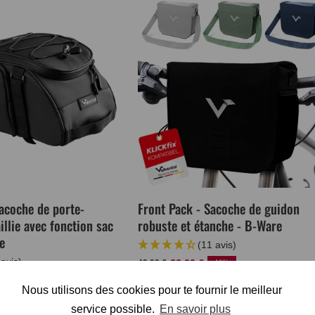
acoche de porte-
Front Pack - Sacoche de guidon
illie avec fonction sac
robuste et étanche - B-Ware
e
(11 avis)
 avis)
Prix
Prix
29,99 €
49,99 €
40%
normal
de
- 39,99 €
Nous utilisons des cookies pour te fournir le meilleur
vente
service possible.
En savoir plus