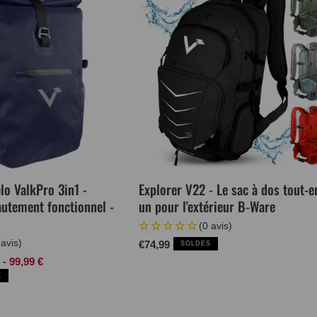
lo ValkPro 3in1 -
Explorer V22 - Le sac à dos tout-e
autement fonctionnel -
un pour l'extérieur B-Ware
(0 avis)
 avis)
Prix
€74,99
SOLDES
normal
 - 99,99 €
É