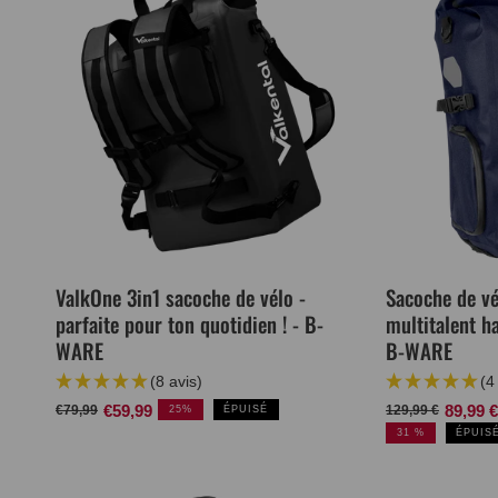
ValkOne 3in1 sacoche de vélo -
Sacoche de vé
parfaite pour ton quotidien ! - B-
multitalent h
WARE
B-WARE
(8 avis)
(4
Prix
Prix
€59,99
Prix
Prix
89,99 €
€79,99
129,99 €
25%
ÉPUISÉ
normal
de
normal
de
31 %
ÉPUIS
vente
vente