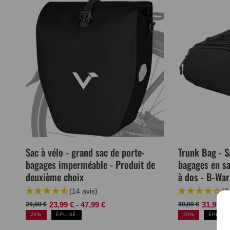
Sac à vélo - grand sac de porte-
Trunk Bag - S
bagages imperméable - Produit de
bagages en sa
deuxième choix
à dos - B-War
(14 avis)
(2
Prix
Prix
23,99 € - 47,99 €
Prix
Prix
31,99 € 
29,99 €
39,99 €
normal
de
normal
de
20%
ÉPUISÉ
20%
ÉPUISÉ
vente
vente