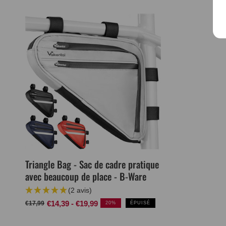
Triangle Bag - Sac de cadre pratique
avec beaucoup de place - B-Ware
(2 avis)
Prix
Prix
€14,39 - €19,99
€17,99
20%
ÉPUISÉ
normal
de
vente