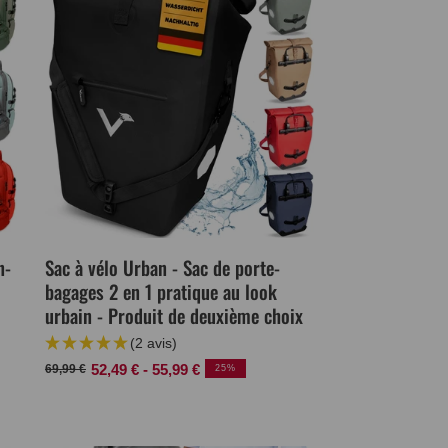
n-
Sac à vélo Urban - Sac de porte-
bagages 2 en 1 pratique au look
urbain - Produit de deuxième choix
(2 avis)
Prix
Prix
52,49 € - 55,99 €
69,99 €
25%
normal
de
vente