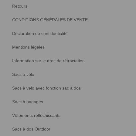
Retours
CONDITIONS GÉNÉRALES DE VENTE
Déclaration de confidentialité
Mentions légales
Information sur le droit de rétractation
4,6
Rating
12.124
Bewertungen
Sacs à vélo
Jessica
Client vérifié
Sacs à vélo avec fonction sac à dos
3in1 Smart Jacket - Veste imperméable avec polaire
zippée - Hommes
Twitter
Sacs à bagages
Mein Mann ist begeistert
Facebook
Utile ?
Oui
Partager
Dissen, DE,
6.8.2026
Vêtements réfléchissants
Sacs à dos Outdoor
Anonyme