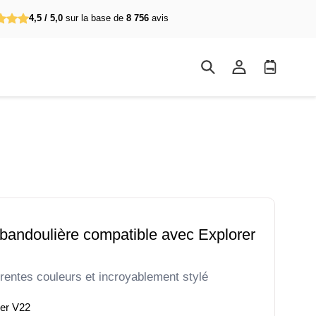
4,5 / 5,0
sur la base de
8 756
avis
Se
Panier
connecter
d'achat
 bandoulière compatible avec Explorer
érentes couleurs et incroyablement stylé
rer V22