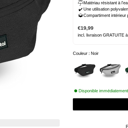
Matériau résistant à l'e
Une utilisation polyvale
✔️
Compartiment intérieur 
Prix
€19,99
incl. livraison GRATUITE à 
normal
Couleur :
Noir
Disponible immédiatement, 
P