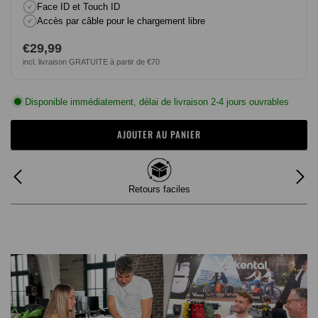
Face ID et Touch ID
Accès par câble pour le chargement libre
Prix
€29,99
incl. livraison GRATUITE à partir de €70
normal
Disponible immédiatement, délai de livraison 2-4 jours ouvrables
AJOUTER AU PANIER
Retours faciles