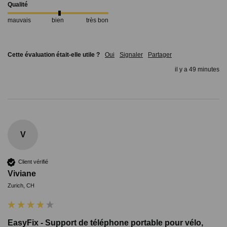
Qualité
mauvais
bien
très bon
Cette évaluation était-elle utile ?
Oui
Signaler
Partager
il y a 49 minutes
V
Client vérifié
Viviane
Zurich, CH
EasyFix - Support de téléphone portable pour vélo,