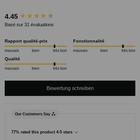
New content loaded
4.45
Basé sur 31 évaluations
Rapport qualité-prix
Fonctionnalité
mauvais
bien
très bon
mauvais
bien
très bon
Qualité
mauvais
bien
très bon
Bewertung schreiben
Our Customers Say
77% rated this product 4-5 stars