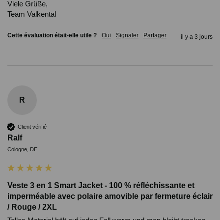
Viele Grüße,

Team Valkental
Cette évaluation était-elle utile ?
Oui
Signaler
Partager
il y a 3 jours
R
Client vérifié
Ralf
Cologne, DE
Veste 3 en 1 Smart Jacket - 100 % réfléchissante et
imperméable avec polaire amovible par fermeture éclair
/ Rouge / 2XL