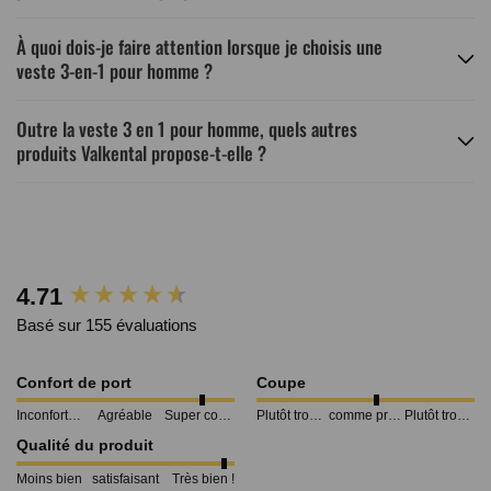
À quoi dois-je faire attention lorsque je choisis une
veste 3-en-1 pour homme ?
Outre la veste 3 en 1 pour homme, quels autres
produits Valkental propose-t-elle ?
New content loaded
4.71
Basé sur 155 évaluations
Confort de port
Coupe
Inconfortable
Agréable
Super confortable
Plutôt trop petit
comme prévu
Plutôt trop grand
Qualité du produit
Moins bien
satisfaisant
Très bien !