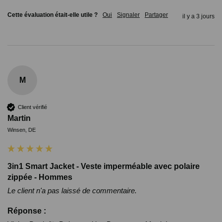
Cette évaluation était-elle utile ?
Oui
Signaler
Partager
il y a 3 jours
M
Client vérifié
Martin
Winsen, DE
3in1 Smart Jacket - Veste imperméable avec polaire
zippée - Hommes
Le client n'a pas laissé de commentaire.
Réponse :