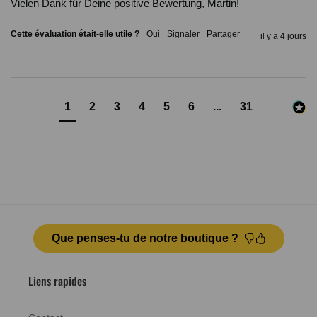
Vielen Dank für Deine positive Bewertung, Martin!
Cette évaluation était-elle utile ?
Oui
Signaler
Partager
il y a 4 jours
1
2
3
4
5
6
...
31
Que penses-tu de notre boutique ?
Liens rapides