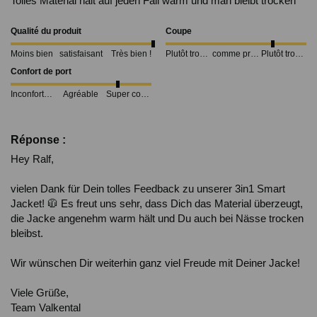
Tolles Material hält auf jeden Fall warm und man bleibt trocken
Qualité du produit
Coupe
Moins bien
satisfaisant
Très bien !
Plutôt trop petit
comme prévu
Plutôt trop grand
Confort de port
Inconfortable
Agréable
Super confortable
Réponse :
Hey Ralf,

vielen Dank für Dein tolles Feedback zu unserer 3in1 Smart 
Jacket! 🧥 Es freut uns sehr, dass Dich das Material überzeugt, 
die Jacke angenehm warm hält und Du auch bei Nässe trocken 
bleibst.

Wir wünschen Dir weiterhin ganz viel Freude mit Deiner Jacke!

Viele Grüße,

Team Valkental