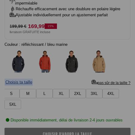
imperméable
Réchauffe efficacement avec une doublure en polaire légère
Ajustable individuellement pour un ajustement parfait
Prix
Prix
169,99
199,99 €
15%
livraison GRATUITE incluse
normal
de
vente
Couleur :
réfléchissant / bleu marine
Choisis ta taille
pas sûr de la taille ?
S
M
L
XL
2XL
3XL
4XL
5XL
Disponible immédiatement, délai de livraison 2-4 jours ouvrables
CHOISIR D'ABORD LA TAILLE