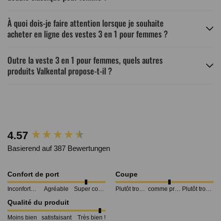
À quoi dois-je faire attention lorsque je souhaite
acheter en ligne des vestes 3 en 1 pour femmes ?
Outre la veste 3 en 1 pour femmes, quels autres
produits Valkental propose-t-il ?
New content loaded
4.57
Basierend auf 387 Bewertungen
Confort de port
Coupe
Inconfortable
Agréable
Super confortable
Plutôt trop petit
comme prévu
Plutôt trop grand
Qualité du produit
Moins bien
satisfaisant
Très bien !