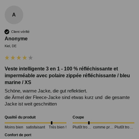
A
Client vérifié
Anonyme
Kiel, DE
Veste intelligente 3 en 1 - 100 % réfléchissante et
imperméable avec polaire zippée réfléchissante / bleu
marine / XS
Schöne, warme Jacke, die gut reflektiert.

die Ärmel der Fleece-Jacke sind etwas kurz und  die gesamte 
Jacke ist weit geschnitten 
Qualité du produit
Coupe
Moins bien
satisfaisant
Très bien !
Plutôt trop petit
comme prévu
Plutôt trop grand
Confort de port