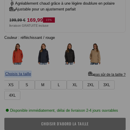
Agréablement chaud grâce à une légère doublure en polaire
Ajustable pour un ajustement parfait
Prix
Prix
169,99
199,99 €
15%
livraison GRATUITE incluse
normal
de
vente
Couleur :
réfléchissant / rouge
Choisis ta taille
pas sûr de la taille ?
XS
S
M
L
XL
2XL
3XL
4XL
Disponible immédiatement, délai de livraison 2-4 jours ouvrables
CHOISIR D'ABORD LA TAILLE