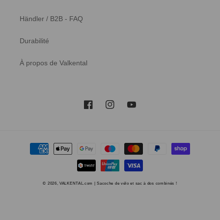
Händler / B2B - FAQ
Durabilité
À propos de Valkental
Facebook
Instagram
YouTube
Méthodes
de
paiement
© 2026,
VALKENTAL.com | Sacoche de vélo et sac à dos combinés !