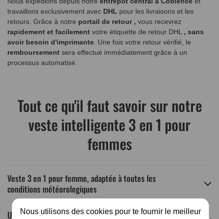
Nous expédions depuis notre
entrepôt central à Coblence
et
travaillons exclusivement avec
DHL
pour les livraisons et les
retours. Grâce à notre
portail de retour
,
vous recevrez
rapidement et facilement
votre étiquette de retour DHL
, sans
avoir besoin d'imprimante
. Une fois votre retour vérifié, le
remboursement
sera effectué immédiatement grâce à un
processus automatisé.
Tout ce qu'il faut savoir sur notre
veste intelligente 3 en 1 pour
femmes
Veste 3 en 1 pour femme, adaptée à toutes les
conditions météorologiques
Nous utilisons des cookies pour te fournir le meilleur
Un confort optimal grâce à notre veste 3 en 1 pour