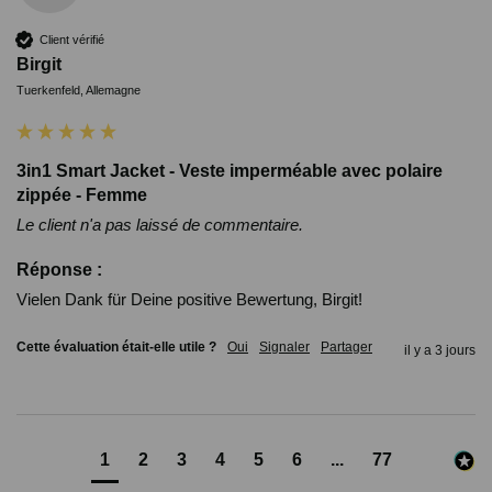
Client vérifié
Birgit
Tuerkenfeld, Allemagne
3in1 Smart Jacket - Veste imperméable avec polaire
zippée - Femme
Le client n'a pas laissé de commentaire.
Réponse :
Vielen Dank für Deine positive Bewertung, Birgit!
Cette évaluation était-elle utile ?
Oui
Signaler
Partager
il y a 3 jours
1
2
3
4
5
6
...
77