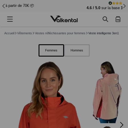
4.6 / 5.0
sur la base
12,149
évaluations
Panier
d'achat
Accueil
Vêtements
Vestes réfléchissantes pour femmes
Veste intelligente 3en1
Femmes
Hommes