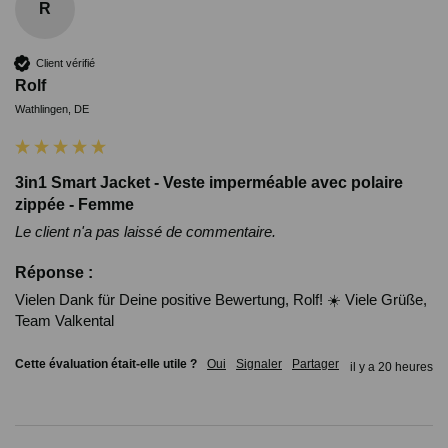
R
Client vérifié
Rolf
Wathlingen, DE
3in1 Smart Jacket - Veste imperméable avec polaire
zippée - Femme
Le client n'a pas laissé de commentaire.
Réponse :
Vielen Dank für Deine positive Bewertung, Rolf! ☀️ Viele Grüße, 
Team Valkental
Cette évaluation était-elle utile ?
Oui
Signaler
Partager
il y a 20 heures