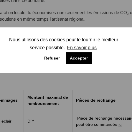
alisés dans ce domaine.
paration locale, tu économises non seulement les émissions de CO₂ du
 soutiens en même temps l'artisanat régional.
Nous utilisons des cookies pour te fournir le meilleur
ficatif
service possible.
En savoir plus
Refuser
Accepter
Montant maximal de
 dommages
Pièces de rechange
remboursement
Pièce de rechange nécessair
 éclair
DIY
peut être commandée
ici