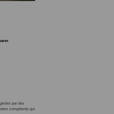
parer
.
gestes par des
onniers compétents qui