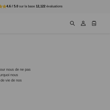
4.6 / 5.0
sur la base
12,122
évaluations
Se
Panier
connecter
d'achat
t pour nous de ne pas
ourquoi nous
 de vie de nos