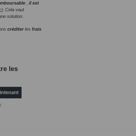
remboursable
,
il est
ct
. Cela vaut
ne solution.
vons
créditer
les
frais
re les
aintenant
t.