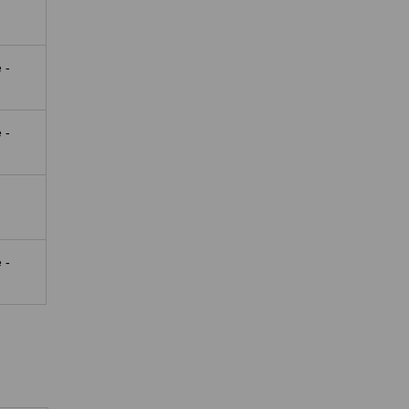
 -
 -
 -