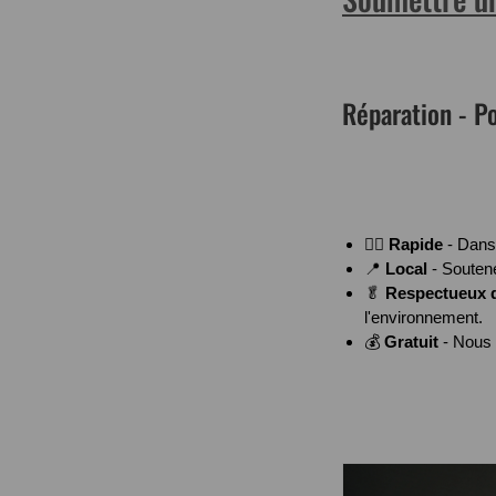
Réparation - P
🚴‍♂️
Rapide
- Dans 
📍
Local
- Soutene
🥬
Respectueux d
l'environnement.
💰
Gratuit
- Nous 