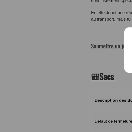
sont justement spéci
En effectuant une ré
au transport, mais tu
Soumettre un justi
🎒Sacs
Description des
Défaut de fermeture