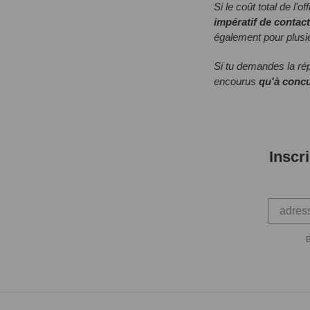
Si le coût total de l'o
impératif de contact
également pour plus
Si tu demandes la rép
encourus
qu'à conc
Inscr
B