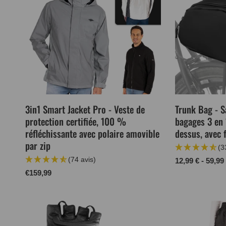
3in1 Smart Jacket Pro - Veste de
Trunk Bag - S
protection certifiée, 100 %
bagages 3 en 1
réfléchissante avec polaire amovible
dessus, avec 
par zip
(3
(74 avis)
Prix
12,99 € - 59,99
normal
Prix
€159,99
normal