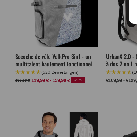
Sacoche de vélo ValkPro 3in1 - un
UrbanX 2.0 - 
multitalent hautement fonctionnel
à dos 2 en 1 p
(520 Bewertungen)
(1
Prix
Prix
119,99 € - 139,99 €
Prix
€109,99 - €129
139,99 €
14 %
normal
de
normal
vente