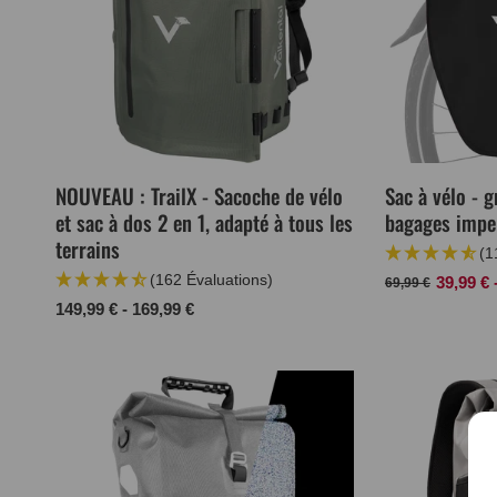
NOUVEAU : TrailX - Sacoche de vélo
Sac à vélo - 
et sac à dos 2 en 1, adapté à tous les
bagages impe
terrains
(1
(162 Évaluations)
Prix
Prix
39,99 € 
69,99 €
normal
de
Prix
149,99 € - 169,99 €
vente
normal