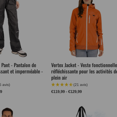
 Pant - Pantalon de
Vertex Jacket - Veste fonctionnelle
issant et imperméable -
réfléchissante pour les activités d
plein air
6 avis)
(21 avis)
99
Prix
€119,99 - €129,99
normal