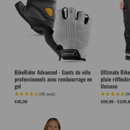
BikeRider Advanced - Gants de vélo
Ultimate Bike
professionnels avec rembourrage en
pluie réfléch
gel
Unisexe
(86 avis)
(8
Prix
€45,99
Prix
€69,99 - €109,
normal
normal