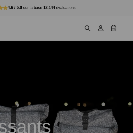
4.6 / 5.0
sur la base
12,144
évaluations
Se
Panier
connecter
d'achat
É
issants