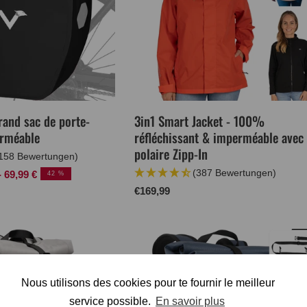
grand sac de porte-
3in1 Smart Jacket - 100%
rméable
réfléchissant & imperméable avec
polaire Zipp-In
158 Bewertungen)
(387 Bewertungen)
- 69,99 €
42 %
Prix
€169,99
normal
Nous utilisons des cookies pour te fournir le meilleur
service possible.
En savoir plus