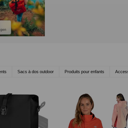
ngen
nts
Sacs à dos outdoor
Produits pour enfants
Access