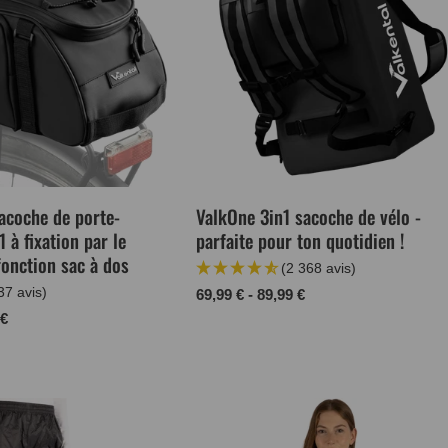
acoche de porte-
ValkOne 3in1 sacoche de vélo -
 à fixation par le
parfaite pour ton quotidien !
fonction sac à dos
(2 368 avis)
37 avis)
Prix
69,99 € - 89,99 €
normal
 €