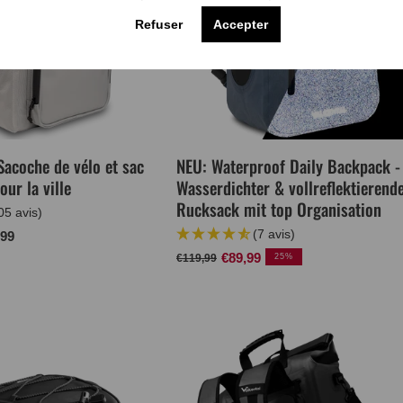
Refuser
Accepter
Sacoche de vélo et sac
NEU: Waterproof Daily Backpack -
our la ville
Wasserdichter & vollreflektierend
Rucksack mit top Organisation
05 avis)
(7 avis)
,99
Prix
Prix
€89,99
€119,99
25%
normal
de
vente