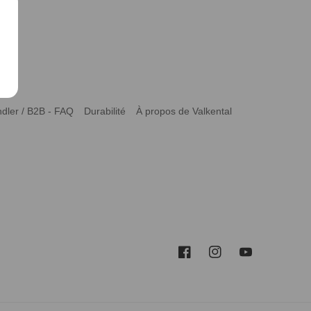
dler / B2B - FAQ
Durabilité
À propos de Valkental
Facebook
Instagram
YouTube