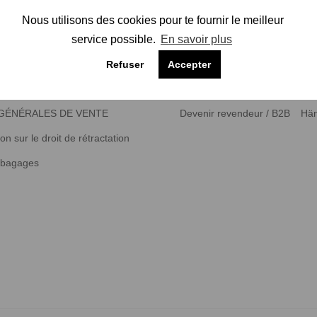
Nous utilisons des cookies pour te fournir le meilleur
Que penses-tu de notre boutique ?
service possible.
En savoir plus
Refuser
Accepter
Généralités
GÉNÉRALES DE VENTE
Devenir revendeur / B2B
Hän
on sur le droit de rétractation
 bagages