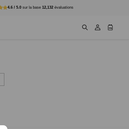
4.6 / 5.0
sur la base
12,132
évaluations
Se
Panier
connecter
d'achat