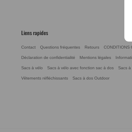
Liens rapides
Contact
Questions fréquentes
Retours
CONDITIONS 
Déclaration de confidentialité
Mentions légales
Informati
Sacs à vélo
Sacs à vélo avec fonction sac à dos
Sacs à
Vêtements réfléchissants
Sacs à dos Outdoor