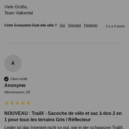
Viele Grüße,

Team Valkental
Cette évaluation était-elle utile ?
Oui
Signaler
Partager
il y a 4 jours
A
Client vérifié
Anonyme
Witzenhausen, DE
NOUVEAU : TrailX - Sacoche de vélo et sac à dos 2 en
1 pour tous les terrains Gris / Réflecteur
Leider ist das Innenteil nicht so gut, wie in der schwarzen TrailX.
