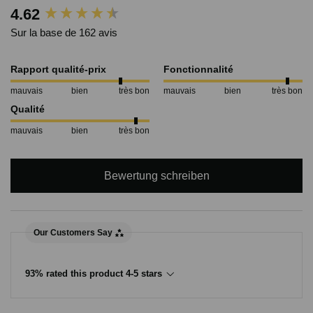
New content loaded
4.62
Sur la base de 162 avis
Rapport qualité-prix
Fonctionnalité
mauvais
bien
très bon
mauvais
bien
très bon
Qualité
mauvais
bien
très bon
Bewertung schreiben
Our Customers Say
93% rated this product 4-5 stars