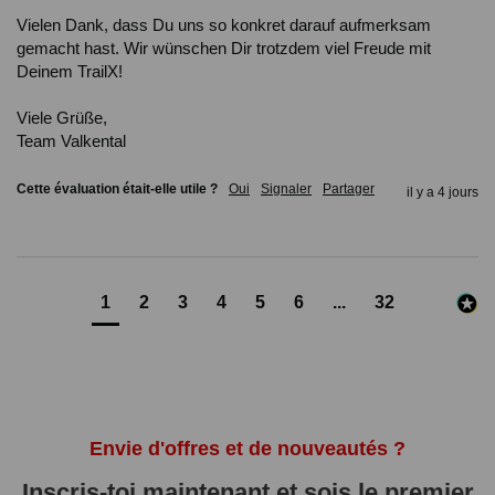
Vielen Dank, dass Du uns so konkret darauf aufmerksam 
gemacht hast. Wir wünschen Dir trotzdem viel Freude mit 
Deinem TrailX!

Viele Grüße,

Team Valkental
Cette évaluation était-elle utile ?
Oui
Signaler
Partager
il y a 4 jours
1
2
3
4
5
6
...
32
Envie d'offres et de nouveautés ?
Inscris-toi maintenant et sois le premier