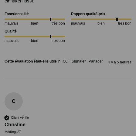
einhaken lässt.
Fonctionnalité
Rapport qualité-prix
mauvais
bien
très bon
mauvais
bien
très bon
Qualité
mauvais
bien
très bon
Cette évaluation était-elle utile ?
Oui
Signaler
Partager
il y a 5 heures
C
Client vérifié
Christine
Mödling, AT